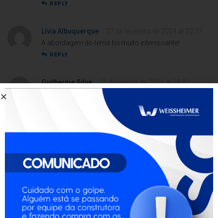
REPLY
Lívia Albuquerque
27 de fevereiro de 2024 at 22:37
A abordagem do tema foi muito interessante!
REPLY
Guilherme Silva
21 de março de 2021 at 08:33
Excelente trabalho!
Att,
Monique Alves (Influencer)
Ring light 24″, celular Xiaomi 13 Pro, Instagram
Business
REPLY
Dr. Arthur Gabriel Sousa
17 de abril de 2021 at 10:02
Post maravilhoso!
REPLY