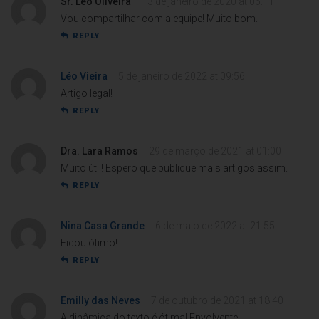
Sr. Léo Oliveira
13 de janeiro de 2020 at 06:11
Vou compartilhar com a equipe! Muito bom.
REPLY
Léo Vieira
5 de janeiro de 2022 at 09:56
Artigo legal!
REPLY
Dra. Lara Ramos
29 de março de 2021 at 01:00
Muito útil! Espero que publique mais artigos assim.
REPLY
Nina Casa Grande
6 de maio de 2022 at 21:55
Ficou ótimo!
REPLY
Emilly das Neves
7 de outubro de 2021 at 18:40
A dinâmica do texto é ótima! Envolvente.