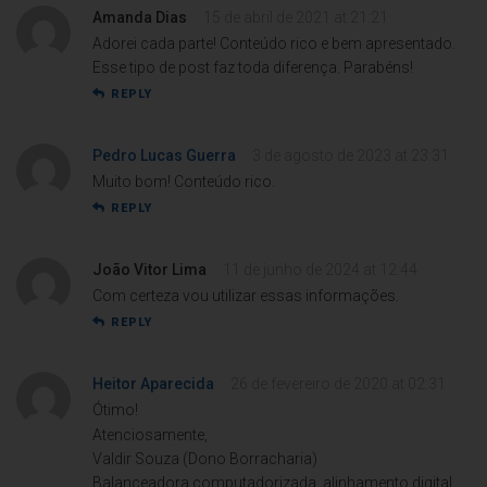
Amanda Dias
15 de abril de 2021 at 21:21
Adorei cada parte! Conteúdo rico e bem apresentado.
Esse tipo de post faz toda diferença. Parabéns!
REPLY
Pedro Lucas Guerra
3 de agosto de 2023 at 23:31
Muito bom! Conteúdo rico.
REPLY
João Vitor Lima
11 de junho de 2024 at 12:44
Com certeza vou utilizar essas informações.
REPLY
Heitor Aparecida
26 de fevereiro de 2020 at 02:31
Ótimo!
Atenciosamente,
Valdir Souza (Dono Borracharia)
Balanceadora computadorizada, alinhamento digital,