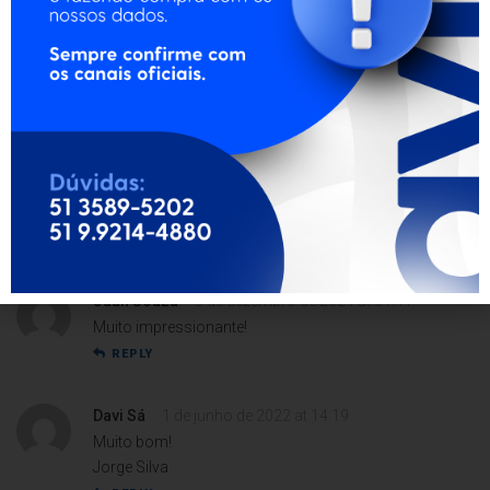
Ana Beatriz Alves
9 de dezembro de 2024 at 02:54
Agradeço demais! Excelente.
Abraços,
Denise Costa
REPLY
Enzo Nogueira
4 de março de 2024 at 03:49
Muito dahora!
REPLY
Juan Souza
3 de dezembro de 2024 at 01:41
Muito impressionante!
REPLY
Davi Sá
1 de junho de 2022 at 14:19
Muito bom!
Jorge Silva