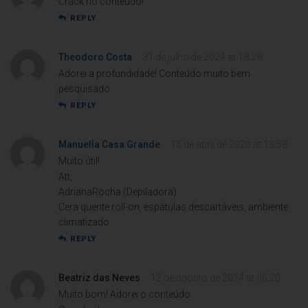
Crack no conteúdo!
REPLY
Theodoro Costa
31 de julho de 2024 at 18:28
Adorei a profundidade! Conteúdo muito bem
pesquisado.
REPLY
Manuella Casa Grande
15 de abril de 2020 at 13:58
Muito útil!
Att,
AdrianaRocha (Depiladora)
Cera quente roll-on, espátulas descartáveis, ambiente
climatizado
REPLY
Beatriz das Neves
12 de agosto de 2024 at 06:20
Muito bom! Adorei o conteúdo.