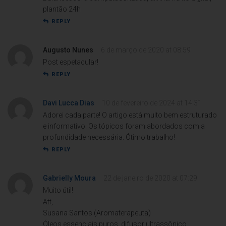
plantão 24h
REPLY
Augusto Nunes
6 de março de 2020 at 08:59
Post espetacular!
REPLY
Davi Lucca Dias
10 de fevereiro de 2024 at 14:31
Adorei cada parte! O artigo está muito bem estruturado
e informativo. Os tópicos foram abordados com a
profundidade necessária. Ótimo trabalho!
REPLY
Gabrielly Moura
22 de janeiro de 2020 at 07:29
Muito útil!
Att,
Susana Santos (Aromaterapeuta)
Óleos essenciais puros, difusor ultrassônico