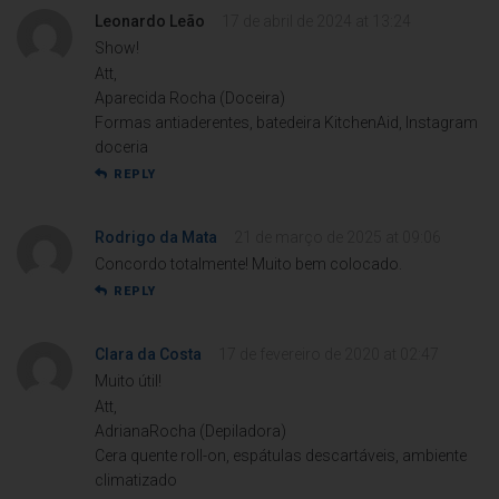
Leonardo Leão
17 de abril de 2024 at 13:24
Show!
Att,
Aparecida Rocha (Doceira)
Formas antiaderentes, batedeira KitchenAid, Instagram
doceria
REPLY
Rodrigo da Mata
21 de março de 2025 at 09:06
Concordo totalmente! Muito bem colocado.
REPLY
Clara da Costa
17 de fevereiro de 2020 at 02:47
Muito útil!
Att,
AdrianaRocha (Depiladora)
Cera quente roll-on, espátulas descartáveis, ambiente
climatizado