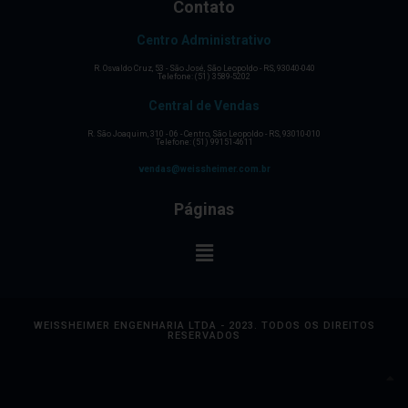
Contato
Centro Administrativo
R. Osvaldo Cruz, 53 - São José, São Leopoldo - RS, 93040-040
Telefone: (51) 3589-5202
Central de Vendas
R. São Joaquim, 310 - 06 - Centro, São Leopoldo - RS, 93010-010
Telefone: (51) 99151-4611
vendas@weissheimer.com.br
Páginas
WEISSHEIMER ENGENHARIA LTDA - 2023. TODOS OS DIREITOS
RESERVADOS