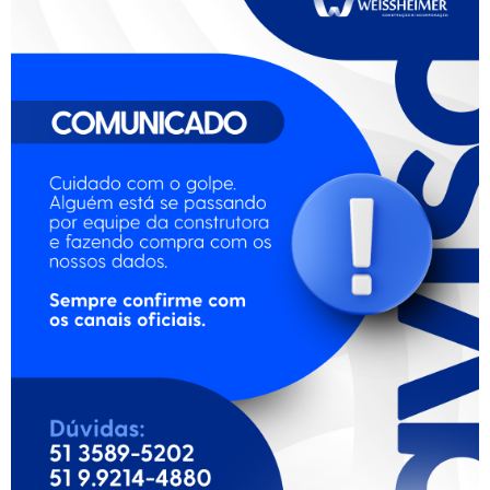
Por
admin
Em
Decoração
Postou
8 de janeiro de 2021
Como a pandemia influencia as
tendências de decoração para 2021
Quando pensamos em tendências de arquitetura e design
de interiores para o ano de 2021, não podemos perder de
vista que estamos sob a influência de um ano totalmente
atípico, dominado por uma pandemia que nos deixou
muito mais caseiros que o nosso normal. E o que se
verificou com...