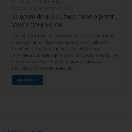
Por
admin
Em
Decoração
Postou
18 de novembro de 2020
Eu gosto do que eu faço, disse o pintor…
VIVER COM VALOR
"Escolha um trabalho que você ama e você nunca terá
que trabalhar um dia sequer na vida", dizia o filósofo
Confúcio e esta é uma grande verdade! Quando
aprendemos a fazer algo e isso vira nossa profissão, se
amamos o que fazemos, encontramos ali mais
motivação e prazer em executar...
LEIA MAIS
Posts mais antigos