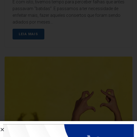
E com isto, tivemos tempo para perceber falhas que antes
passavam “batidas”. E passamos a ter necessidade de
enfeitar mais, fazer aqueles consertos que foram sendo
adiados por meses...
LEIA MAIS