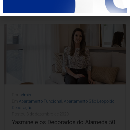
LEIA MAIS
Por
admin
Em
Apartamento Funcional
,
Apartamento São Leopoldo
,
Decoração
Postou
8 de dezembro de 2020
Yasmine e os Decorados do Alameda 50