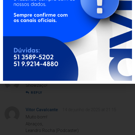
carrinho de mão
REPLY
Isaque da Cunha
30 de setembro de 2021 at 12:14
Show!
Att,
Gisele Santos (Corretora Imóveis)
CRECI ativo, carteira clientes, região ABC
REPLY
Joana Costa
18 de julho de 2022 at 03:03
Showzaço!
REPLY
Vitor Cavalcante
14 de junho de 2025 at 21:15
Muito bom!
Abraços,
Leandro Rocha (Podcaster)