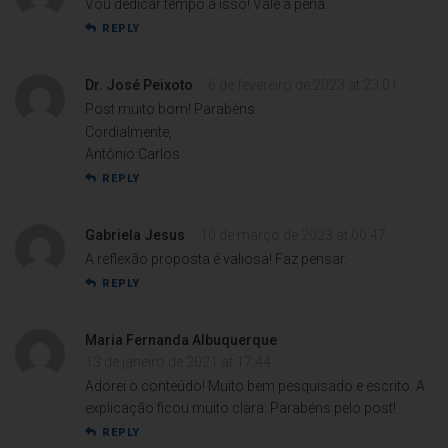
Vou dedicar tempo a isso! Vale a pena.
REPLY
Dr. José Peixoto
6 de fevereiro de 2023 at 23:01
Post muito bom! Parabéns.
Cordialmente,
Antônio Carlos
REPLY
Gabriela Jesus
10 de março de 2023 at 00:47
A reflexão proposta é valiosa! Faz pensar.
REPLY
Maria Fernanda Albuquerque
13 de janeiro de 2021 at 17:44
Adorei o conteúdo! Muito bem pesquisado e escrito. A
explicação ficou muito clara. Parabéns pelo post!
REPLY