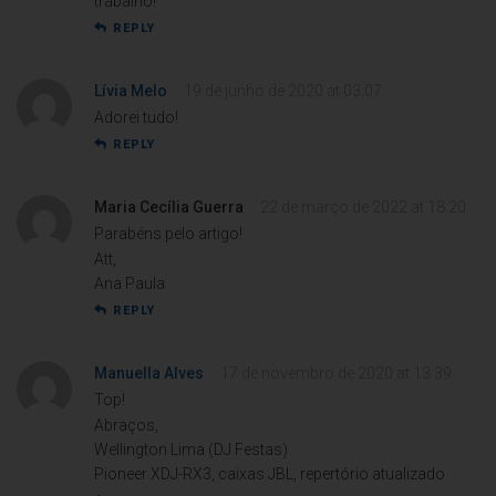
trabalho!
REPLY
Lívia Melo
19 de junho de 2020 at 03:07
Adorei tudo!
REPLY
Maria Cecília Guerra
22 de março de 2022 at 18:20
Parabéns pelo artigo!
Att,
Ana Paula
REPLY
Manuella Alves
17 de novembro de 2020 at 13:39
Top!
Abraços,
Wellington Lima (DJ Festas)
Pioneer XDJ-RX3, caixas JBL, repertório atualizado