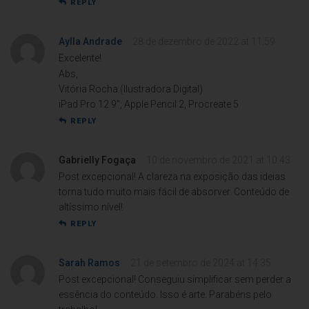
REPLY
Aylla Andrade
28 de dezembro de 2022 at 11:59
Excelente!
Abs,
Vitória Rocha (Ilustradora Digital)
iPad Pro 12.9″, Apple Pencil 2, Procreate 5
REPLY
Gabrielly Fogaça
10 de novembro de 2021 at 10:43
Post excepcional! A clareza na exposição das ideias
torna tudo muito mais fácil de absorver. Conteúdo de
altíssimo nível!
REPLY
Sarah Ramos
21 de setembro de 2024 at 14:35
Post excepcional! Conseguiu simplificar sem perder a
essência do conteúdo. Isso é arte. Parabéns pelo