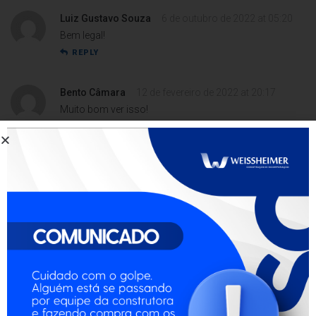
Luiz Gustavo Souza
6 de outubro de 2022 at 05:20
Bem legal!
REPLY
Bento Câmara
12 de fevereiro de 2022 at 20:17
Muito bom ver isso!
REPLY
Dr. Henry Teixeira
3 de agosto de 2021 at 17:31
Já pensei em várias aplicações! Inspirador.
REPLY
Otto Jesus
2 de outubro de 2023 at 09:01
Ótimo post!
Atenciosamente,
Joaquim Costa (Jardineiro)
Corta grama Husqvarna, podador telescópico,