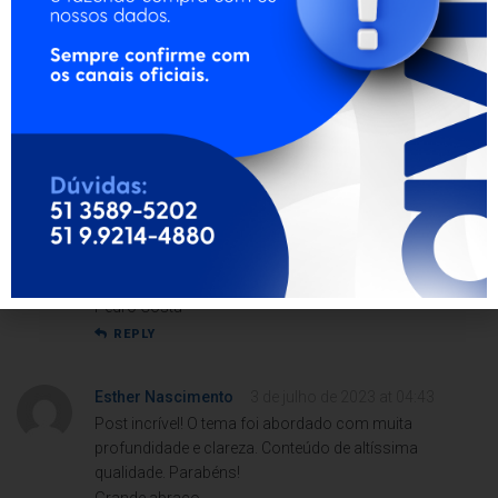
Conteúdo imperdível! Vou divulgar.
REPLY
Allana da Cruz
19 de novembro de 2023 at 21:23
Dahora esse artigo!
REPLY
Vinícius Ribeiro
21 de julho de 2024 at 10:38
Excelente conteúdo!
Att,
Pedro Costa
REPLY
Esther Nascimento
3 de julho de 2023 at 04:43
Post incrível! O tema foi abordado com muita
profundidade e clareza. Conteúdo de altíssima
qualidade. Parabéns!