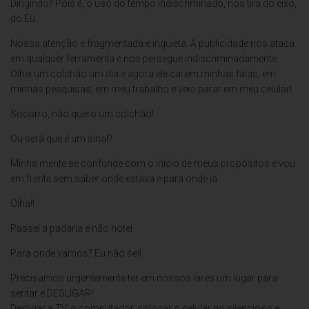
Dirigindo? Pois é, o uso do tempo indiscriminado, nos tira do eixo,
do EU.
Nossa atenção é fragmentada e inquieta. A publicidade nos ataca
em qualquer ferramenta e nos persegue indiscriminadamente.
Olhei um colchão um dia e agora ele cai em minhas falas, em
minhas pesquisas, em meu trabalho e veio parar em meu celular!
Socorro, não quero um colchão!
Ou será que é um sinal?
Minha mente se confunde com o início de meus propósitos e vou
em frente sem saber onde estava e para onde ia.
Olha!!
Passei a padaria e não notei.
Para onde vamos? Eu não sei!
Precisamos urgentemente ter em nossos lares um lugar para
sentar e DESLIGAR!
Desligar a TV, o computador, colocar o celular no silencioso e