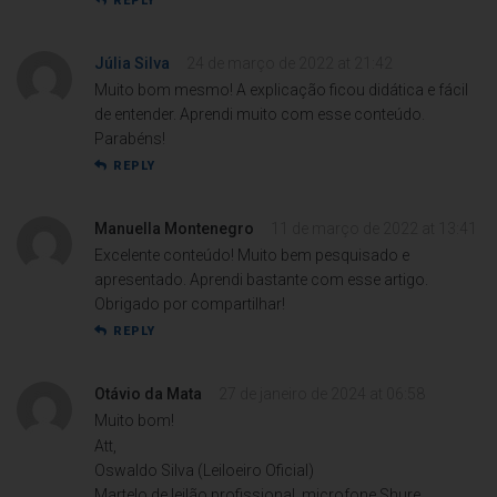
REPLY
Júlia Silva
24 de março de 2022 at 21:42
Muito bom mesmo! A explicação ficou didática e fácil
de entender. Aprendi muito com esse conteúdo.
Parabéns!
REPLY
Manuella Montenegro
11 de março de 2022 at 13:41
Excelente conteúdo! Muito bem pesquisado e
apresentado. Aprendi bastante com esse artigo.
Obrigado por compartilhar!
REPLY
Otávio da Mata
27 de janeiro de 2024 at 06:58
Muito bom!
Att,
Oswaldo Silva (Leiloeiro Oficial)
Martelo de leilão profissional, microfone Shure