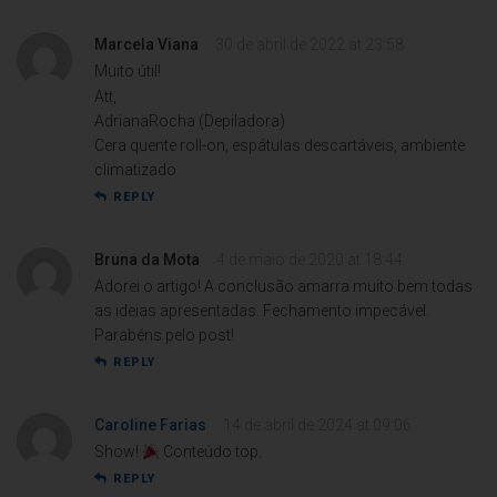
Marcela Viana
30 de abril de 2022 at 23:58
Muito útil!
Att,
AdrianaRocha (Depiladora)
Cera quente roll-on, espátulas descartáveis, ambiente
climatizado
REPLY
Bruna da Mota
4 de maio de 2020 at 18:44
Adorei o artigo! A conclusão amarra muito bem todas
as ideias apresentadas. Fechamento impecável.
Parabéns pelo post!
REPLY
Caroline Farias
14 de abril de 2024 at 09:06
Show!
Conteúdo top.
REPLY