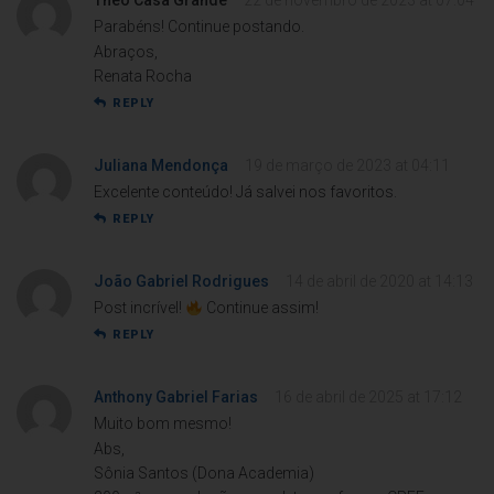
Théo Casa Grande
22 de novembro de 2023 at 07:04
Parabéns! Continue postando.
Abraços,
Renata Rocha
REPLY
Juliana Mendonça
19 de março de 2023 at 04:11
Excelente conteúdo! Já salvei nos favoritos.
REPLY
João Gabriel Rodrigues
14 de abril de 2020 at 14:13
Post incrível!
Continue assim!
REPLY
Anthony Gabriel Farias
16 de abril de 2025 at 17:12
Muito bom mesmo!
Abs,
Sônia Santos (Dona Academia)