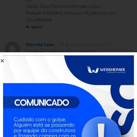
Carlos Silva (Técnico Informática 90s)
Pentium III 800MHz, Windows 98, placa de som
SoundBlaster
REPLY
Marcela Sales
26 de abril de 2024 at 19:53
Excelente! Conteúdo bem organizado.
REPLY
Marcela Ribeiro
17 de março de 2024 at 07:38
Top demais!
Abs,
Heloísa Maria (Estudante Nutrição)
PUC 3° semestre, balança bioimpedância, app DietPro
REPLY
Dr. Pedro Henrique Moreira
22 de agosto de 2022 at 20:33