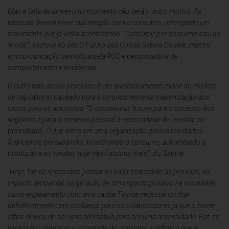
Mas a falta de dinheiro no momento não será o único motivo. As
pessoas devem rever sua relação com o consumo, reforçando um
movimento que já vinha acontecendo. “Consumir por consumir saiu de
‘moda’”, escreve no site O Futuro das Coisas Sabina Deweik, mestre
em comunicação semiótica pela PUC e pesquisadora de
comportamento e tendências.
O outro lado desse processo é um questionamento maior do modelo
de capitalismo baseado pura e simplesmente na maximização dos
lucros para os acionistas. “O coronavírus trouxe para o contexto dos
negócios e para o contexto pessoal a necessidade de revisitar as
prioridades. O que antes em uma organização gerava resultados
financeiros, persuadindo, incentivando o consumo, aumentando a
produção e as vendas, hoje não funciona mais”, diz Sabina.
“Hoje, faz-se necessário pensar no valor concedido às pessoas, no
impacto ambiental, na geração de um impacto positivo na sociedade
ou no engajamento com uma causa. Faz-se necessário olhar
definitivamente com confiança para os colaboradores já que o home
office deixou de ser uma alternativa para ser uma necessidade. Faz-se
necessário repensar a sociedade do consumo e refletir o que é