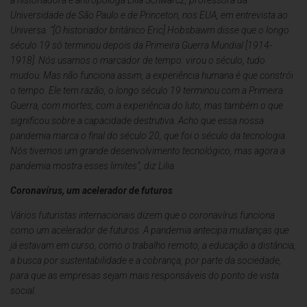
a historiadora e antropóloga Lilia Schwarcz, professora da
Universidade de São Paulo e de Princeton, nos EUA, em entrevista ao
Universa. “[O historiador britânico Eric] Hobsbawm disse que o longo
século 19 só terminou depois da Primeira Guerra Mundial [1914-
1918]. Nós usamos o marcador de tempo: virou o século, tudo
mudou. Mas não funciona assim, a experiência humana é que constrói
o tempo. Ele tem razão, o longo século 19 terminou com a Primeira
Guerra, com mortes, com a experiência do luto, mas também o que
significou sobre a capacidade destrutiva. Acho que essa nossa
pandemia marca o final do século 20, que foi o século da tecnologia.
Nós tivemos um grande desenvolvimento tecnológico, mas agora a
pandemia mostra esses limites”, diz Lilia.
Coronavírus, um acelerador de futuros
Vários futuristas internacionais dizem que o coronavírus funciona
como um acelerador de futuros. A pandemia antecipa mudanças que
já estavam em curso, como o trabalho remoto, a educação a distância,
a busca por sustentabilidade e a cobrança, por parte da sociedade,
para que as empresas sejam mais responsáveis do ponto de vista
social.