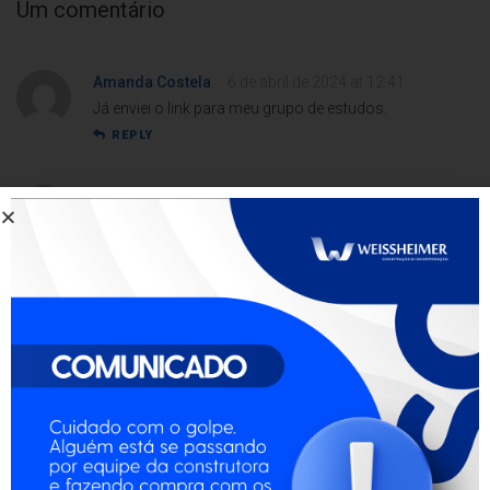
Um comentário
Amanda Costela
6 de abril de 2024 at 12:41
Já enviei o link para meu grupo de estudos.
REPLY
Sra. Luara Pires
23 de novembro de 2021 at 15:47
Ótimo post! Informações muito úteis.
REPLY
Ana Lívia Alves
8 de novembro de 2022 at 21:12
Parabéns pelo trabalho!
Att,
Lucas Martins (Programador PHP)
Ryzen 3 3200G, Vega 8 integrada, 12GB RAM
REPLY