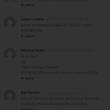
REPLY
Luana Costela
2 de maio de 2025 at 00:32
Adorei os exemplos práticos! Facilitou muito o
entendimento.
REPLY
Heloísa Cunha
30 de junho de 2022 at 23:08
Muito bom!
Att,
Pedro Henrique (Gamer)
RTX 4090, 240Hz monitor, teclado mecânico RGB
REPLY
Davi Novais
11 de março de 2024 at 10:57
Adorei! O tema foi abordado de forma profissional.
Conteúdo de primeira qualidade. Parabéns!
REPLY