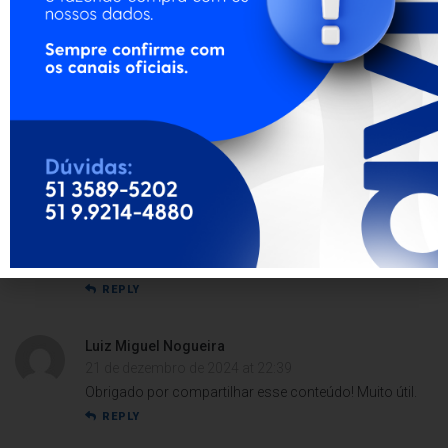
Dra. Bianca da Rosa
2 de maio de 2020 at 14:57
Adorei! O tema foi abordado de forma profissional.
Conteúdo de primeira qualidade. Parabéns!
REPLY
Eduardo Pacheco
11 de outubro de 2025 at 00:03
Muito bom mesmo!
REPLY
Isabella Moreira
2 de setembro de 2020 at 01:37
Muito bom! Bem estruturado.
REPLY
Luiz Miguel Nogueira
21 de dezembro de 2024 at 22:39
Obrigado por compartilhar esse conteúdo! Muito útil.
REPLY