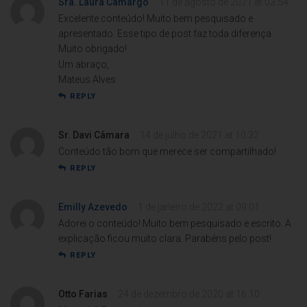
Sra. Laura Camargo
11 de agosto de 2021 at 03:54
Excelente conteúdo! Muito bem pesquisado e
apresentado. Esse tipo de post faz toda diferença.
Muito obrigado!
Um abraço,
Mateus Alves
REPLY
Sr. Davi Câmara
14 de julho de 2021 at 10:32
Conteúdo tão bom que merece ser compartilhado!
REPLY
Emilly Azevedo
1 de janeiro de 2022 at 09:01
Adorei o conteúdo! Muito bem pesquisado e escrito. A
explicação ficou muito clara. Parabéns pelo post!
REPLY
Otto Farias
24 de dezembro de 2020 at 16:10