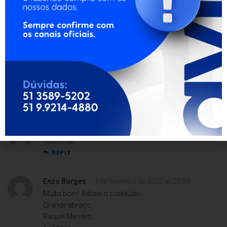
REPLY
Sra. Maria Laura Pastor
6 de janeiro de 2023 at 12:02
Top demais!
Abs,
Lorena Silva (Musicista)
Teclado Yamaha PSR-S975, interface M-Audio, cubase
Pro 13
REPLY
Joaquim Rios
28 de novembro de 2025 at 09:55
Muito top!
REPLY
Enzo Borges
9 de fevereiro de 2020 at 20:04
Muito bom! Adorei o conteúdo.
Grande abraço,
Raquel Mendes