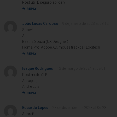
Post útil! É seguro aplicar?
REPLY
João Lucas Cardoso
9 de janeiro de 2023 at 03:12
Show!
Att,
Beatriz Souza (UX Designer)
Figma Pro, Adobe XD, mouse trackball Logitech
REPLY
Isaque Rodrigues
12 de março de 2024 at 08:01
Post muito útil!
Abraços,
André Luis
REPLY
Eduardo Lopes
27 de dezembro de 2023 at 06:28
Adorei!