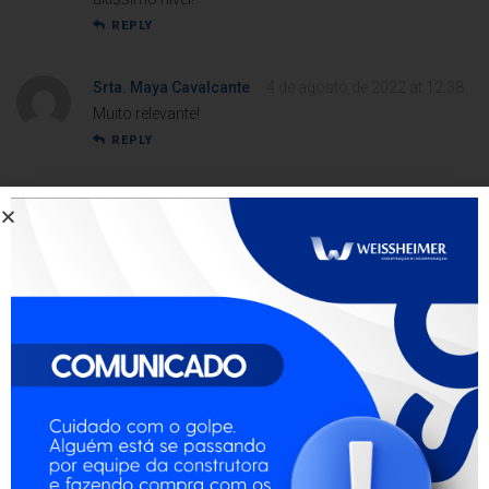
REPLY
Srta. Maya Cavalcante
4 de agosto de 2022 at 12:38
Muito relevante!
REPLY
Mathias Alves
19 de outubro de 2020 at 10:20
Top!
Abs,
Luciana Souza (Massagista)
Maca dobrável, óleos essenciais, técnicas orientais
REPLY
Luan Cassiano
19 de setembro de 2021 at 16:04
Muito útil! Obrigado.
Cordialmente,
Robson Costa