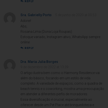
REPLY
Sra. Gabrielly Porto
5 de junho de 2020 at 00:53
Adorei!
Abs,
Rosana Lima (Dona Loja Roupas)
Estoque variado, Instagram ativo, WhatsApp sempre
online
REPLY
Dra. Maria Julia Borges
9 de dezembro de 2022 at 13:39
O artigo ilustra bem como o Harmony Residence vai
além do básico, focando em um estilo de vida
completo. A variedade de espaços, como a quadra de
beach tennis e o coworking, mostra uma preocupação
em atender a diferentes perfis de moradores.
Essa diversificação é crucial, especialmente ao
oferecer desde um Pet Place até brinquedoteca e