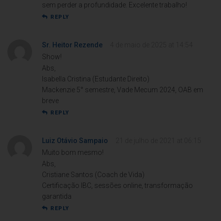
sem perder a profundidade. Excelente trabalho!
REPLY
Sr. Heitor Rezende
4 de maio de 2025 at 14:54
Show!
Abs,
Isabella Cristina (Estudante Direito)
Mackenzie 5° semestre, Vade Mecum 2024, OAB em
breve
REPLY
Luiz Otávio Sampaio
21 de julho de 2021 at 06:15
Muito bom mesmo!
Abs,
Cristiane Santos (Coach de Vida)
Certificação IBC, sessões online, transformação
garantida
REPLY