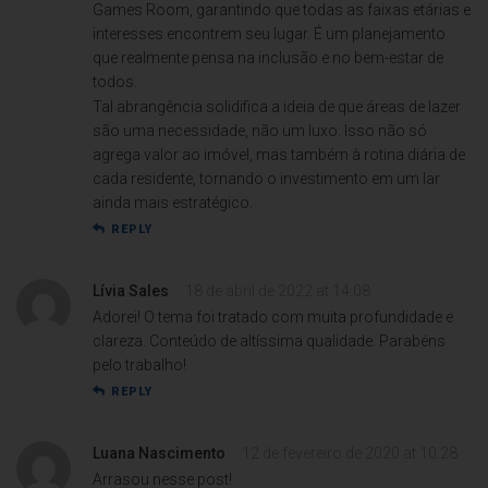
Games Room, garantindo que todas as faixas etárias e
interesses encontrem seu lugar. É um planejamento
que realmente pensa na inclusão e no bem-estar de
todos.
Tal abrangência solidifica a ideia de que áreas de lazer
são uma necessidade, não um luxo. Isso não só
agrega valor ao imóvel, mas também à rotina diária de
cada residente, tornando o investimento em um lar
ainda mais estratégico.
REPLY
Lívia Sales
18 de abril de 2022 at 14:08
Adorei! O tema foi tratado com muita profundidade e
clareza. Conteúdo de altíssima qualidade. Parabéns
pelo trabalho!
REPLY
Luana Nascimento
12 de fevereiro de 2020 at 10:28
Arrasou nesse post!