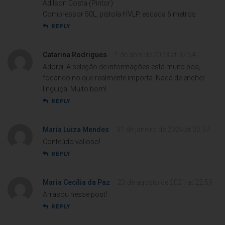
Adilson Costa (Pintor)
Compressor 50L, pistola HVLP, escada 6 metros
REPLY
Catarina Rodrigues
1 de abril de 2023 at 07:54
Adorei! A seleção de informações está muito boa,
focando no que realmente importa. Nada de encher
linguiça. Muito bom!
REPLY
Maria Luiza Mendes
31 de janeiro de 2024 at 02:37
Conteúdo valioso!
REPLY
Maria Cecília da Paz
23 de agosto de 2021 at 22:59
Arrasou nesse post!
REPLY