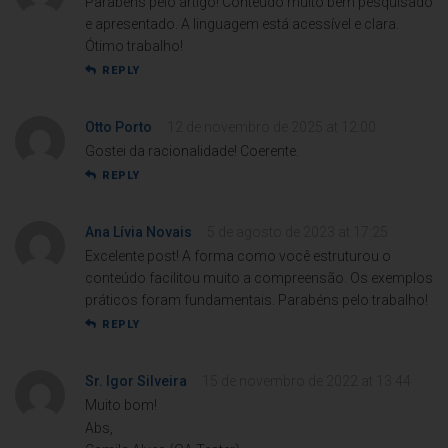
Parabéns pelo artigo! Conteúdo muito bem pesquisado
e apresentado. A linguagem está acessível e clara.
Ótimo trabalho!
REPLY
Otto Porto
12 de novembro de 2025 at 12:00
Gostei da racionalidade! Coerente.
REPLY
Ana Lívia Novais
5 de agosto de 2023 at 17:25
Excelente post! A forma como você estruturou o
conteúdo facilitou muito a compreensão. Os exemplos
práticos foram fundamentais. Parabéns pelo trabalho!
REPLY
Sr. Igor Silveira
15 de novembro de 2022 at 13:44
Muito bom!
Abs,