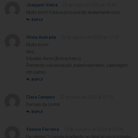
Joaquim Vieira
29 de maio de 2022 at 18:44
Muito bom! Estava procurando exatamente isso.
REPLY
Olivia Andrade
22 de agosto de 2024 at 17:25
Muito bom!
Abs,
Edvaldo Alves (Borracheiro)
Remendo vulcanização, balanceamento, calibragem
nitrogênio
REPLY
Clara Campos
20 de julho de 2020 at 22:14
Demais da conta!
REPLY
Yasmin Ferreira
13 de outubro de 2023 at 02:04
Excelente! O convite à reflexão ao final do post é muito