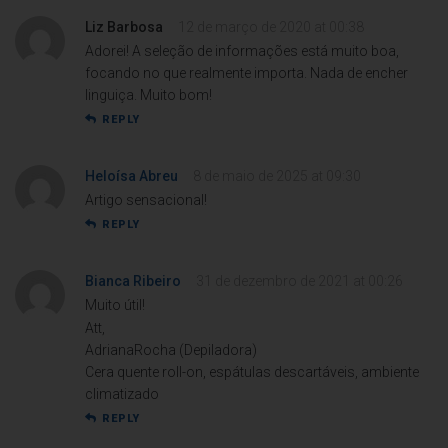
Liz Barbosa
12 de março de 2020 at 00:38
Adorei! A seleção de informações está muito boa,
focando no que realmente importa. Nada de encher
linguiça. Muito bom!
REPLY
Heloísa Abreu
8 de maio de 2025 at 09:30
Artigo sensacional!
REPLY
Bianca Ribeiro
31 de dezembro de 2021 at 00:26
Muito útil!
Att,
AdrianaRocha (Depiladora)
Cera quente roll-on, espátulas descartáveis, ambiente
climatizado
REPLY