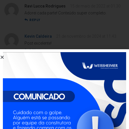
Ravi Lucca Rodrigues
15 de maio de 2022 at 01:30
Adorei cada parte! Conteúdo super completo.
REPLY
Kevin Caldeira
21 de novembro de 2024 at 11:43
Post excelente!
REPLY
Sophie Lima
28 de junho de 2020 at 14:17
Parabéns! Post relevante.
REPLY
Alice Leão
23 de fevereiro de 2021 at 14:34
Conteúdo eficiente!
REPLY
Lavínia Nascimento