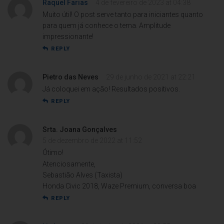
Raquel Farias
4 de fevereiro de 2023 at 04:38
Muito útil! O post serve tanto para iniciantes quanto
para quem já conhece o tema. Amplitude
impressionante!
REPLY
Pietro das Neves
29 de junho de 2021 at 22:21
Já coloquei em ação! Resultados positivos.
REPLY
Srta. Joana Gonçalves
5 de dezembro de 2022 at 11:52
Ótimo!
Atenciosamente,
Sebastião Alves (Taxista)
Honda Civic 2018, Waze Premium, conversa boa
REPLY