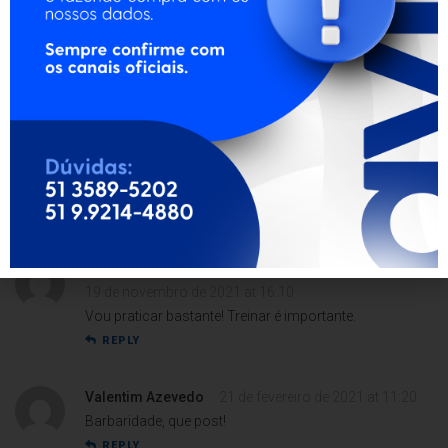
12 de dezembro de 2024 at 09:26
Muito bom! Adorei.
Abraços,
Marcos Paulo
REPLY
Jade Castro
2 de outubro de 2022 at 16:14
Adorei! Post interessante.
REPLY
Luiz Gustavo Costela
19 de novembro de 2021 at 16:10
Vou praticar bastante! Treinar é importante.
REPLY
Valentim Azevedo
21 de fevereiro de 2021 at 11:20
Barbaridade, que post!
REPLY