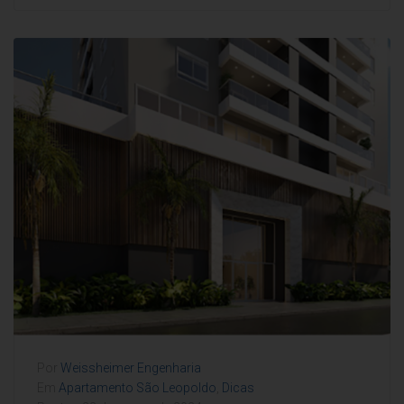
Por
Weissheimer Engenharia
Em
Apartamento São Leopoldo
,
Dicas