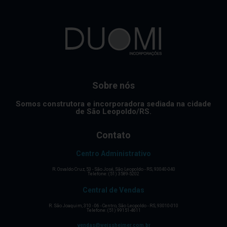
Sobre nós
Somos construtora e incorporadora sediada na cidade
de São Leopoldo/RS.
Contato
Centro Administrativo
R. Osvaldo Cruz, 53 - São José, São Leopoldo - RS, 93040-040
Telefone: (51) 3589-5202
Central de Vendas
R. São Joaquim, 310 - 06 - Centro, São Leopoldo - RS, 93010-010
Telefone: (51) 99151-4611
vendas@weissheimer.com.br