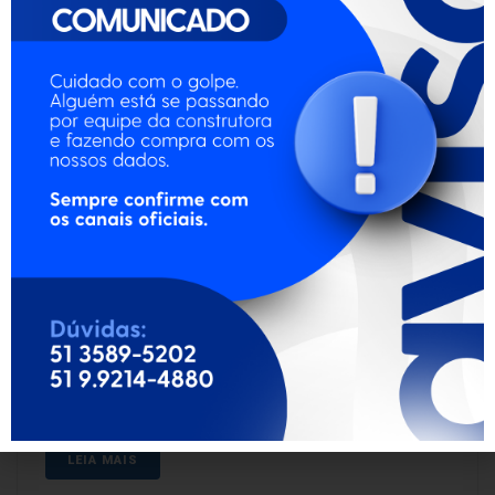
Por
Weissheimer Engenharia
Em
Dicas
Postou
1 de abril de 2024
Perguntas para quem pensa em comprar
um imóvel na planta
Está pensando em comprar um imóvel na planta, mas
tem dúvidas sobre por onde começar? É natural que elas
surjam durante o processo. Para ajudar, confira uma lista
de perguntas que vão ajudar você a entender alguns
tópicos para você conseguir tomar a melhor decisão
para o seu futuro. 1....
LEIA MAIS