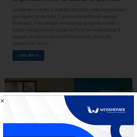
Investir em imóveis é uma das decisões mais importantes
que alguém pode fazer. É um investimento não apenas
financeiro, mas também emocional, que pode moldar o
futuro e proporcionar um lar ou fonte de renda estável. E
quando se trata de escolher onde investir, a fase de
lançamento de um...
LEIA MAIS